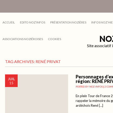
ACCUEIL
EDITO NOZ’INFOS
PRÉSENTATION NOZIÈRES
INFOS NOZ’HIE
NO
ASSOCIATIONS NOZIÉROISES
COOKIES
Site associati
TAG ARCHIVES:
RENÉ PRIVAT
Personnages d’ex
JUIL
région: RENÉ PR
15
POSTED BY
NOZ-INFOS
|
2 COM
En plein Tour de France 20
rappeler la mémoire du g
ardéchois René […]