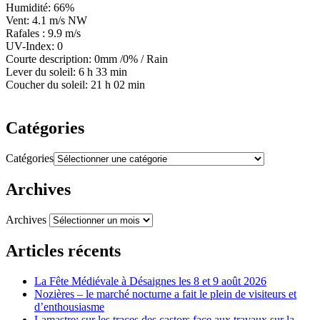
Humidité: 66%
Vent: 4.1 m/s NW
Rafales : 9.9 m/s
UV-Index: 0
Courte description:
0mm
/
0%
/
Rain
Lever du soleil: 6 h 33 min
Coucher du soleil: 21 h 02 min
Catégories
Catégories
Archives
Archives
Articles récents
La Fête Médiévale à Désaignes les 8 et 9 août 2026
Nozières – le marché nocturne a fait le plein de visiteurs et
d’enthousiasme
Lamastre: sur les traces des castors face aux travaux sur la