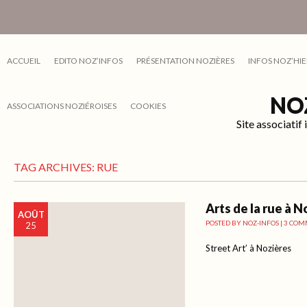
ACCUEIL
EDITO NOZ’INFOS
PRÉSENTATION NOZIÈRES
INFOS NOZ’HIE
NO
ASSOCIATIONS NOZIÉROISES
COOKIES
Site associati
TAG ARCHIVES:
RUE
Arts de la rue à N
AOÛT
POSTED BY
NOZ-INFOS
|
3 COM
25
Street Art’ à Nozières