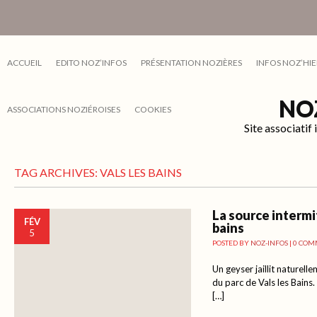
ACCUEIL
EDITO NOZ’INFOS
PRÉSENTATION NOZIÈRES
INFOS NOZ’HIE
NO
ASSOCIATIONS NOZIÉROISES
COOKIES
Site associati
TAG ARCHIVES:
VALS LES BAINS
La source intermi
FÉV
bains
5
POSTED BY
NOZ-INFOS
|
0 COM
Un geyser jaillit naturell
du parc de Vals les Bains.
[…]