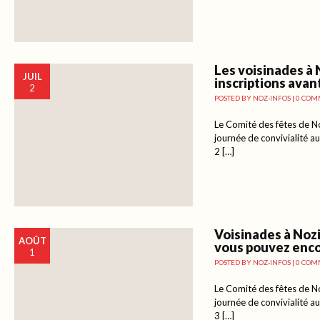
Les voisinades à 
JUIL
inscriptions avant 
2
POSTED BY
NOZ-INFOS
|
0 COM
Le Comité des fêtes de No
journée de convivialité a
2 […]
Voisinades à Nozi
AOÛT
vous pouvez enco
1
POSTED BY
NOZ-INFOS
|
0 COM
Le Comité des fêtes de No
journée de convivialité a
3 […]