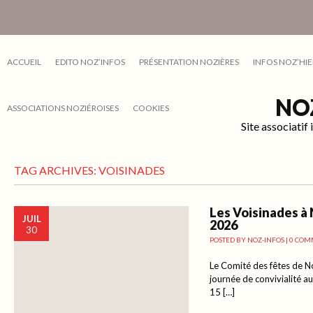
ACCUEIL
EDITO NOZ’INFOS
PRÉSENTATION NOZIÈRES
INFOS NOZ’HIE
NO
ASSOCIATIONS NOZIÉROISES
COOKIES
Site associati
TAG ARCHIVES:
VOISINADES
Les Voisinades à 
JUIL
2026
30
POSTED BY
NOZ-INFOS
|
0 COM
Le Comité des fêtes de No
journée de convivialité a
15 […]