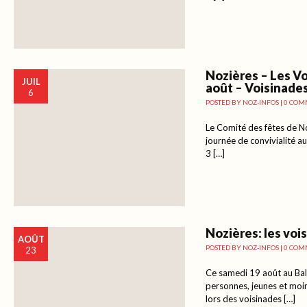
Nozières – Les V
JUIL
août – Voisinades
6
POSTED BY
NOZ-INFOS
|
0 COM
Le Comité des fêtes de No
journée de convivialité a
3 […]
Nozières: les voi
AOÛT
POSTED BY
NOZ-INFOS
|
0 COM
23
Ce samedi 19 août au Bal
personnes, jeunes et moin
lors des voisinades […]