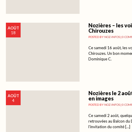
Nozières – les vo
AOÛT
Chirouzes
18
POSTED BY
NOZ-INFOS
|
0 COM
Ce samedi 16 août, les v
Chirouzes. Un bon moment
Dominique C.
Nozières le 2 aoû
AOÛT
en images
4
POSTED BY
NOZ-INFOS
|
0 COM
Ce samedi 2 août, quelq
retrouvées au Balcon du 
l’invitation du comité […]