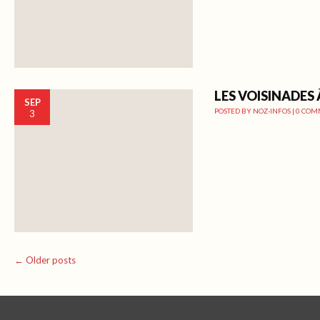
LES VOISINADES
SEP
POSTED BY
NOZ-INFOS
|
0 COM
3
Post navigation
←
Older posts