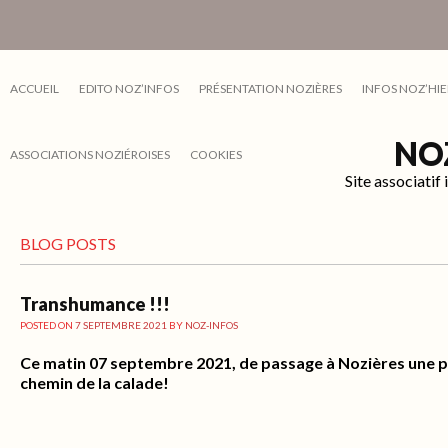
ACCUEIL
EDITO NOZ’INFOS
PRÉSENTATION NOZIÈRES
INFOS NOZ’HIE
NO
ASSOCIATIONS NOZIÉROISES
COOKIES
Site associati
BLOG POSTS
Transhumance !!!
POSTED ON
7 SEPTEMBRE 2021
BY
NOZ-INFOS
Ce matin 07 septembre 2021, de passage à Nozières une 
chemin de la calade!