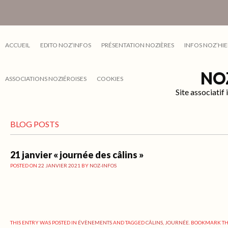
ACCUEIL
EDITO NOZ’INFOS
PRÉSENTATION NOZIÈRES
INFOS NOZ’HIE
NO
ASSOCIATIONS NOZIÉROISES
COOKIES
Site associati
BLOG POSTS
21 janvier « journée des câlins »
POSTED ON
22 JANVIER 2021
BY
NOZ-INFOS
THIS ENTRY WAS POSTED IN
ÉVÈNEMENTS
AND TAGGED
CÂLINS
,
JOURNÉE
. BOOKMARK T