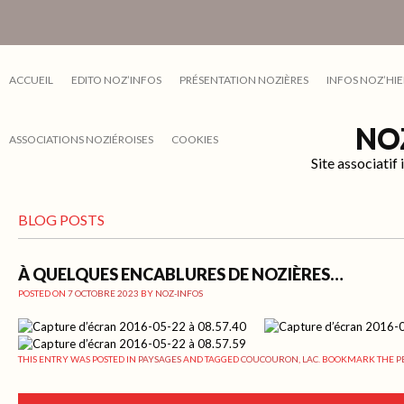
ACCUEIL
EDITO NOZ’INFOS
PRÉSENTATION NOZIÈRES
INFOS NOZ’HIE
NO
ASSOCIATIONS NOZIÉROISES
COOKIES
Site associati
BLOG POSTS
À QUELQUES ENCABLURES DE NOZIÈRES…
POSTED ON
7 OCTOBRE 2023
BY
NOZ-INFOS
THIS ENTRY WAS POSTED IN
PAYSAGES
AND TAGGED
COUCOURON
,
LAC
. BOOKMARK THE
P