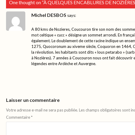
One thought on “
À QUELQUES ENCABLURES DE NOZIÈRE
Michel DESBOS
says:
A 80 kms de Nozieres, Coucouron tire son nom des sommets 
mot celtique « cucc » désigne un sommet arrondi. En français
également. Le doublement de cette racine indique un ense
1275, Quocoronum au xiveme siècle, Coquoron en 1464, C
la révolution. les habitants sont dits « lous petarabo » (sa
à Nozières). 7 années à Coucouron nous ont fait découvrir e
légendes entre Ardèche et Auvergne.
Laisser un commentaire
Votre adresse e-mail ne sera pas publiée.
Les champs obligatoires sont i
Commentaire
*