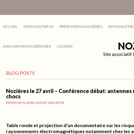
ACCUEIL
EDITO NOZ’INFOS
PRÉSENTATION NOZIÈRES
INFOS NOZ’HIE
NO
ASSOCIATIONS NOZIÉROISES
COOKIES
Site associati
BLOG POSTS
Nozières le 27 avril – Conférence débat: antennes 
chocs
POSTED ON
16 AVRIL 2024
BY
NOZ-INFOS
Table ronde et projection d’un documentaire sur les risq
rayonnements électromagnétiques notamment chez les ac