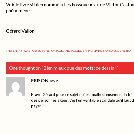
Voir le livre si bien nommé « Les Fossoyeurs » de Victor Castan
phénomène
Gérard Vallon
THIS ENTRY WAS POSTED IN
REPORTAGE
AND TAGGED
EHPAD
,
LIVRE
,
MAISONS DE RETRAIT
One thought on “
Bien mieux que des mots: ce dessin !
”
FRISON
says:
Bravo Gérard pour ce sujet qui est malheureusement la triste 
des personnes agées ,c’est un véritable scandale qu’il faut 
payer