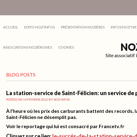
ACCUEIL
EDITO NOZ’INFOS
PRÉSENTATION NOZIÈRES
INFOS NOZ’HIE
NO
ASSOCIATIONS NOZIÉROISES
COOKIES
Site associati
BLOG POSTS
La station-service de Saint-Félicien: un service de
POSTED ON
14 FÉVRIER 2022
BY
NOZ-INFOS
À l’heure où les prix des carburants battent des records, l
Saint-Félicien ne désemplit pas.
Voir le reportage qui lui est consacré par Francetv.fr
Cliquez sur ce lien:
le-succés-de-la-station-service-d