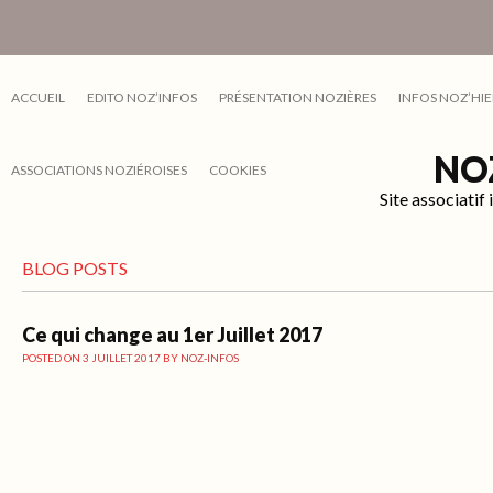
ACCUEIL
EDITO NOZ’INFOS
PRÉSENTATION NOZIÈRES
INFOS NOZ’HIE
NO
ASSOCIATIONS NOZIÉROISES
COOKIES
Site associati
BLOG POSTS
Ce qui change au 1er Juillet 2017
POSTED ON
3 JUILLET 2017
BY
NOZ-INFOS