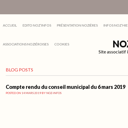
ACCUEIL
EDITO NOZ’INFOS
PRÉSENTATION NOZIÈRES
INFOS NOZ’HIE
NO
ASSOCIATIONS NOZIÉROISES
COOKIES
Site associati
BLOG POSTS
Compte rendu du conseil municipal du 6 mars 2019
POSTED ON
14 MARS 2019
BY
NOZ-INFOS