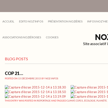
ACCUEIL
EDITO NOZ’INFOS
PRÉSENTATION NOZIÈRES
INFOS NOZ’HIE
NO
ASSOCIATIONS NOZIÉROISES
COOKIES
Site associati
BLOG POSTS
COP 21…
POSTED ON
15 DÉCEMBRE 2015
BY
NOZ-INFOS
THIS ENTRY WAS POSTED IN
REPORTAGE
AND TAGGED
CLIMAT
,
COP21
,
ÉCOLOGIE
,
PLANÈTE