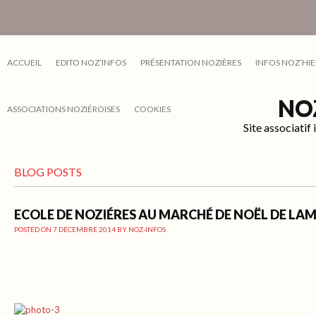
ACCUEIL
EDITO NOZ’INFOS
PRÉSENTATION NOZIÈRES
INFOS NOZ’HIE
NO
ASSOCIATIONS NOZIÉROISES
COOKIES
Site associati
BLOG POSTS
ECOLE DE NOZIÉRES AU MARCHÉ DE NOËL DE LA
POSTED ON
7 DÉCEMBRE 2014
BY
NOZ-INFOS