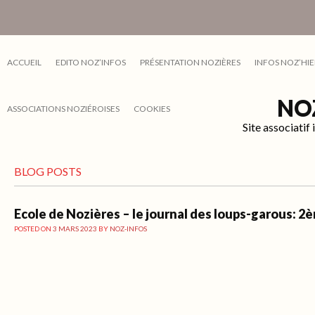
ACCUEIL
EDITO NOZ’INFOS
PRÉSENTATION NOZIÈRES
INFOS NOZ’HIE
NO
ASSOCIATIONS NOZIÉROISES
COOKIES
Site associati
BLOG POSTS
Ecole de Nozières – le journal des loups-garous: 2
POSTED ON
3 MARS 2023
BY
NOZ-INFOS