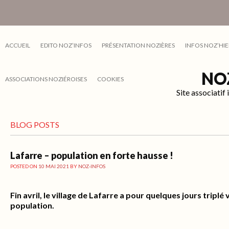
ACCUEIL
EDITO NOZ’INFOS
PRÉSENTATION NOZIÈRES
INFOS NOZ’HIE
NO
ASSOCIATIONS NOZIÉROISES
COOKIES
Site associati
BLOG POSTS
Lafarre – population en forte hausse !
POSTED ON
10 MAI 2021
BY
NOZ-INFOS
Fin avril, le village de Lafarre a pour quelques jours triplé
population.