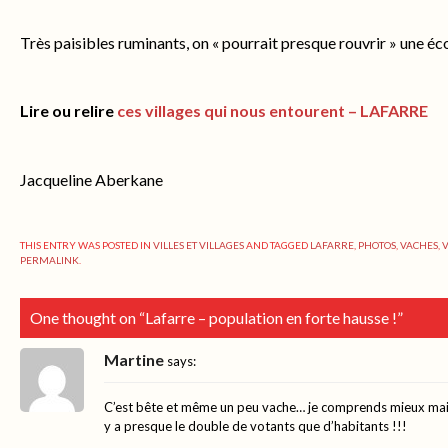
Très paisibles ruminants, on « pourrait presque rouvrir » une éco
Lire ou relire
ces villages qui nous entourent – LAFARRE
Jacqueline Aberkane
THIS ENTRY WAS POSTED IN
VILLES ET VILLAGES
AND TAGGED
LAFARRE
,
PHOTOS
,
VACHES
,
V
PERMALINK
.
One thought on “
Lafarre – population en forte hausse !
”
Martine
says:
C’est bête et même un peu vache… je comprends mieux main
y a presque le double de votants que d’habitants !!!