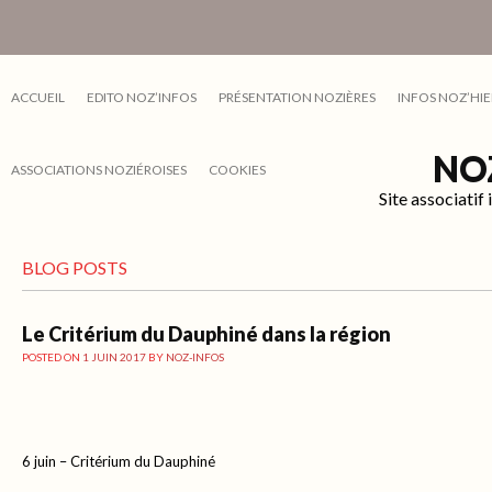
ACCUEIL
EDITO NOZ’INFOS
PRÉSENTATION NOZIÈRES
INFOS NOZ’HIE
NO
ASSOCIATIONS NOZIÉROISES
COOKIES
Site associati
BLOG POSTS
Le Critérium du Dauphiné dans la région
POSTED ON
1 JUIN 2017
BY
NOZ-INFOS
6 juin – Critérium du Dauphiné