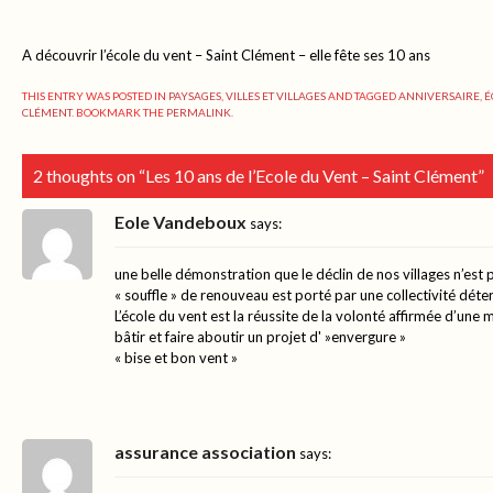
A découvrir l’école du vent – Saint Clément – elle fête ses 10 ans
THIS ENTRY WAS POSTED IN
PAYSAGES
,
VILLES ET VILLAGES
AND TAGGED
ANNIVERSAIRE
,
É
CLÉMENT
. BOOKMARK THE
PERMALINK
.
2 thoughts on “
Les 10 ans de l’Ecole du Vent – Saint Clément
”
Eole Vandeboux
says:
une belle démonstration que le déclin de nos villages n’est 
« souffle » de renouveau est porté par une collectivité dét
L’école du vent est la réussite de la volonté affirmée d’une 
bâtir et faire aboutir un projet d' »envergure »
« bise et bon vent »
assurance association
says: