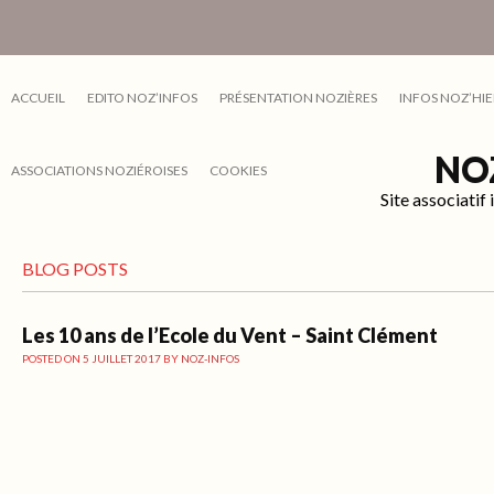
ACCUEIL
EDITO NOZ’INFOS
PRÉSENTATION NOZIÈRES
INFOS NOZ’HIE
NO
ASSOCIATIONS NOZIÉROISES
COOKIES
Site associati
BLOG POSTS
Les 10 ans de l’Ecole du Vent – Saint Clément
POSTED ON
5 JUILLET 2017
BY
NOZ-INFOS