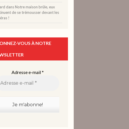
ard
dans
Notre maison brûle, eux
tinuent de se trémousser devant les
éras !
ONNEZ-VOUS À NOTRE
WSLETTER
Adresse e-mail
*