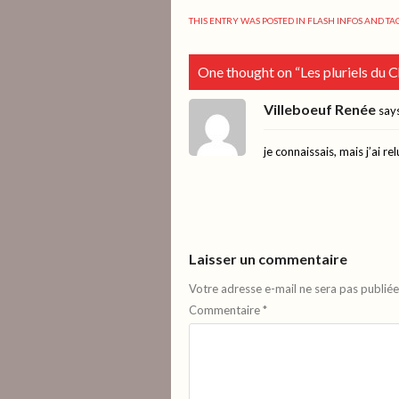
THIS ENTRY WAS POSTED IN
FLASH INFOS
AND TA
One thought on “
Les pluriels du 
Villeboeuf Renée
say
je connaissais, mais j’ai rel
Laisser un commentaire
Votre adresse e-mail ne sera pas publiée
Commentaire
*