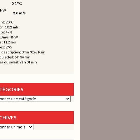
21°C
2.8 m/s
nt: 20°C
on: 1021 mb
té: 47%
2.8 m/s NNW
 : 11.2 m/s
ex: 2.95
 description:
0mm
/
0%
/
Rain
u soleil: 6 h 34 min
r du soleil: 21 h 01 min
TÉGORIES
ies
CHIVES
s