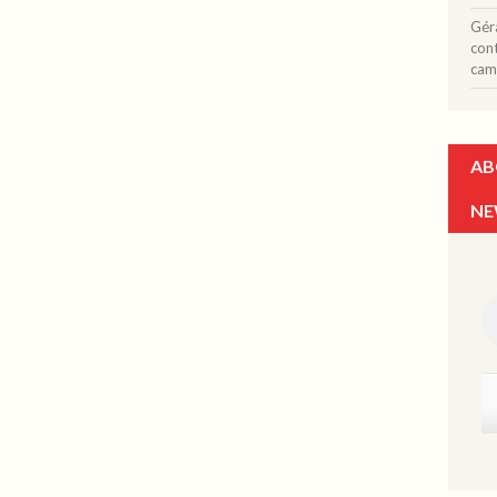
Gér
con
cam
AB
NE