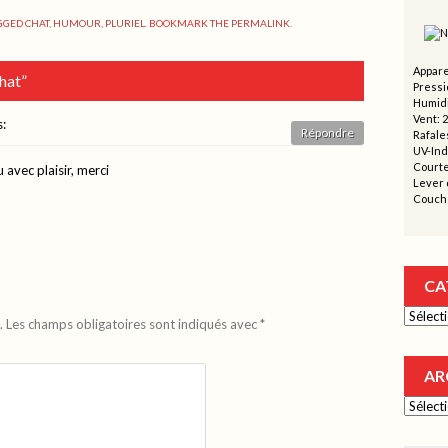
GGED
CHAT
,
HUMOUR
,
PLURIEL
. BOOKMARK THE
PERMALINK
.
Appare
Chat
”
Pressi
Humidi
Vent: 
s:
Répondre
Rafales
UV-Ind
Courte
u avec plaisir, merci
Lever d
Couche
CA
Catégor
.
Les champs obligatoires sont indiqués avec
*
AR
Archive