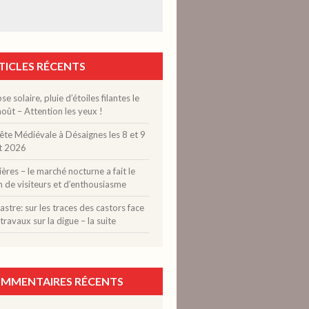
TICLES RÉCENTS
pse solaire, pluie d’étoiles filantes le
oût – Attention les yeux !
ête Médiévale à Désaignes les 8 et 9
t 2026
ères – le marché nocturne a fait le
n de visiteurs et d’enthousiasme
stre: sur les traces des castors face
travaux sur la digue – la suite
MMENTAIRES RÉCENTS