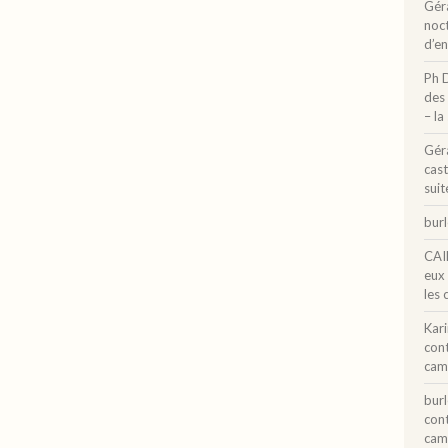
Gér
noct
d’e
Ph 
des 
– la
Gér
cast
suit
bur
CAI
eux
les 
Kar
con
cam
bur
con
cam