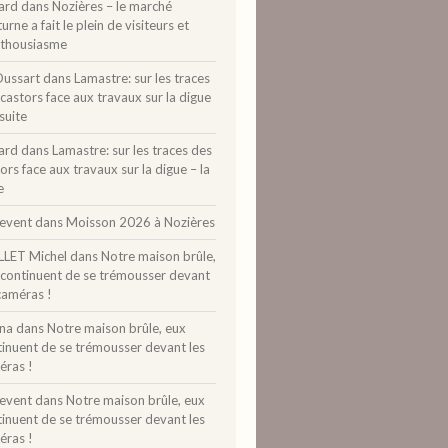
ard
dans
Nozières – le marché
urne a fait le plein de visiteurs et
nthousiasme
Dussart
dans
Lamastre: sur les traces
castors face aux travaux sur la digue
 suite
ard
dans
Lamastre: sur les traces des
ors face aux travaux sur la digue – la
e
levent
dans
Moisson 2026 à Nozières
LLET Michel
dans
Notre maison brûle,
 continuent de se trémousser devant
caméras !
ina
dans
Notre maison brûle, eux
tinuent de se trémousser devant les
éras !
levent
dans
Notre maison brûle, eux
tinuent de se trémousser devant les
éras !