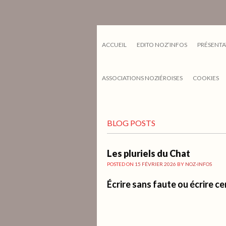
ACCUEIL
EDITO NOZ’INFOS
PRÉSENTA
ASSOCIATIONS NOZIÉROISES
COOKIES
BLOG POSTS
Les pluriels du Chat
POSTED ON
15 FÉVRIER 2026
BY
NOZ-INFOS
Écrire sans faute ou écrire ce