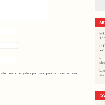
AR
Ecli
12 a
La F
aoû
Nozi
plei
Lama
 site dans le navigateur pour mon prochain commentaire.
aux 
CO