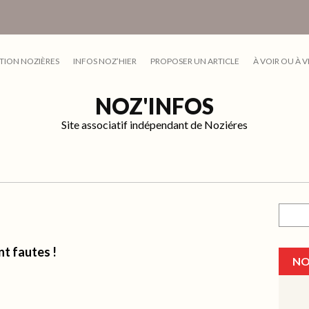
TION NOZIÈRES
INFOS NOZ’HIER
PROPOSER UN ARTICLE
À VOIR OU À V
NOZ'INFOS
Site associatif indépendant de Noziéres
Recher
nt fautes !
NO