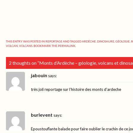
THIS ENTRY WAS POSTED IN
REPORTAGE
AND TAGGED
ARDÉCHE
,
DINOSAURE
,
GÉOLOGIE
,
P
VOLCAN
,
VOLCANS
. BOOKMARK THE
PERMALINK
.
2 thoughts on “
Monts d’Ardèche – géologie, volcans et dinosa
jabouin
says:
très joli reportage sur l’histoire des monts d’ardeche
burlevent
says:
Epoustouflante balade pour faire oublier le crachin de ce jou