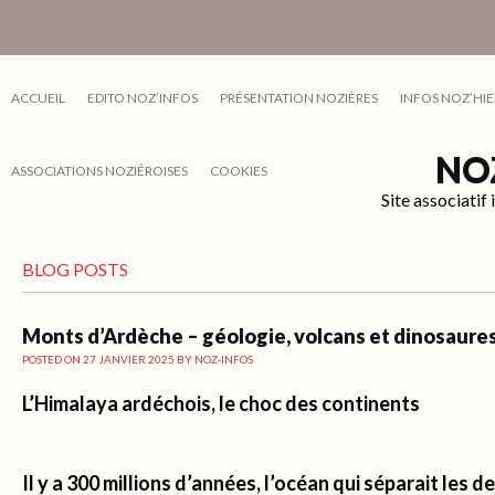
ACCUEIL
EDITO NOZ’INFOS
PRÉSENTATION NOZIÈRES
INFOS NOZ’HIE
NO
ASSOCIATIONS NOZIÉROISES
COOKIES
Site associati
BLOG POSTS
Monts d’Ardèche – géologie, volcans et dinosaure
POSTED ON
27 JANVIER 2025
BY
NOZ-INFOS
L’Himalaya ardéchois, le choc des continents
Il y a 300 millions d’années, l’océan qui séparait les