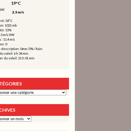
19°C
2.3 m/s
nt: 18°C
on: 1021 mb
té: 53%
2.3 m/s NW
 : 11.4 m/s
ex: 0
 description:
0mm
/
0%
/
Rain
u soleil: 6 h 34 min
r du soleil: 21 h 01 min
TÉGORIES
ies
CHIVES
s