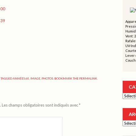
Appare
Pressi
Humidi
Vent: 
Rafales
UV-Ind
Courte
Lever d
Couche
 TAGGED
ANNÉES 60
,
IMAGE
,
PHOTOS
. BOOKMARK THE
PERMALINK
.
CA
Catégor
.
Les champs obligatoires sont indiqués avec
*
AR
Archive