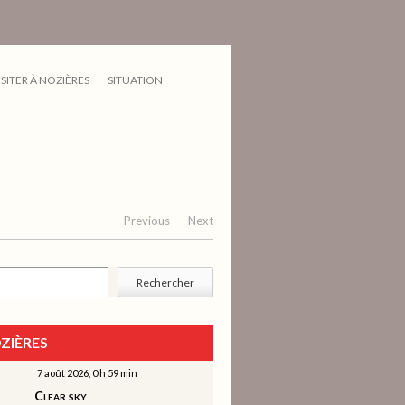
ISITER À NOZIÈRES
SITUATION
Previous
Next
cher
Rechercher
ZIÈRES
7 août 2026, 0 h 59 min
Clear sky