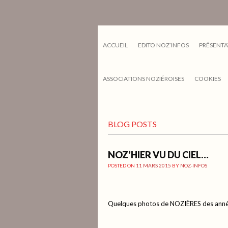
ACCUEIL
EDITO NOZ’INFOS
PRÉSENTA
ASSOCIATIONS NOZIÉROISES
COOKIES
BLOG POSTS
NOZ’HIER VU DU CIEL…
POSTED ON
11 MARS 2015
BY
NOZ-INFOS
Quelques photos de NOZIÈRES des anné