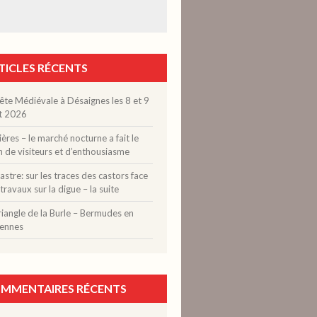
TICLES RÉCENTS
ête Médiévale à Désaignes les 8 et 9
t 2026
ères – le marché nocturne a fait le
n de visiteurs et d’enthousiasme
stre: sur les traces des castors face
travaux sur la digue – la suite
riangle de la Burle – Bermudes en
ennes
MMENTAIRES RÉCENTS