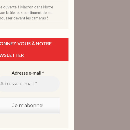
tre ouverte à Macron
dans
Notre
on brûle, eux continuent de se
mousser devant les caméras !
ONNEZ-VOUS À NOTRE
WSLETTER
Adresse e-mail
*