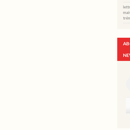
let
mais
tré
AB
NE