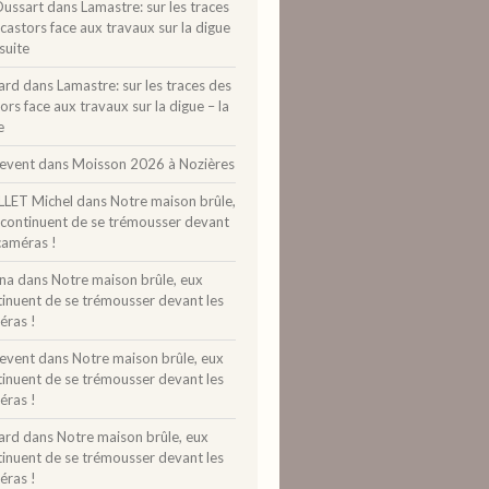
Dussart
dans
Lamastre: sur les traces
castors face aux travaux sur la digue
 suite
ard
dans
Lamastre: sur les traces des
ors face aux travaux sur la digue – la
e
levent
dans
Moisson 2026 à Nozières
LLET Michel
dans
Notre maison brûle,
 continuent de se trémousser devant
caméras !
ina
dans
Notre maison brûle, eux
tinuent de se trémousser devant les
éras !
levent
dans
Notre maison brûle, eux
tinuent de se trémousser devant les
éras !
ard
dans
Notre maison brûle, eux
tinuent de se trémousser devant les
éras !