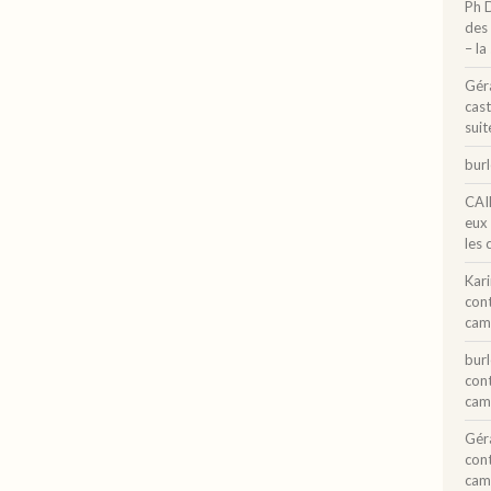
Ph 
des 
– la
Gér
cast
suit
bur
CAI
eux
les 
Kar
con
cam
bur
con
cam
Gér
con
cam