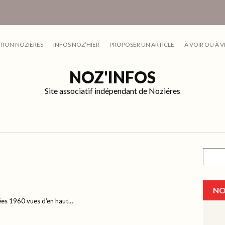
TION NOZIÈRES
INFOS NOZ’HIER
PROPOSER UN ARTICLE
À VOIR OU À V
NOZ'INFOS
Site associatif indépendant de Noziéres
Recher
NO
es 1960 vues d’en haut…