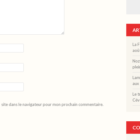
AR
La F
aoû
Nozi
plei
Lama
aux 
Le t
Cév
 site dans le navigateur pour mon prochain commentaire.
CO