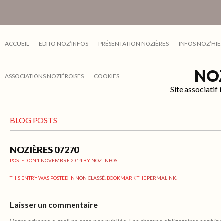
ACCUEIL
EDITO NOZ’INFOS
PRÉSENTATION NOZIÈRES
INFOS NOZ’HIE
NO
ASSOCIATIONS NOZIÉROISES
COOKIES
Site associati
BLOG POSTS
NOZIÈRES 07270
POSTED ON
1 NOVEMBRE 2014
BY
NOZ-INFOS
THIS ENTRY WAS POSTED IN
NON CLASSÉ
. BOOKMARK THE
PERMALINK
.
Laisser un commentaire
Votre adresse e-mail ne sera pas publiée.
Les champs obligatoires sont i