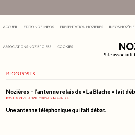
ACCUEIL
EDITO NOZ’INFOS
PRÉSENTATION NOZIÈRES
INFOS NOZ’HIE
NO
ASSOCIATIONS NOZIÉROISES
COOKIES
Site associati
BLOG POSTS
Nozières – l’antenne relais de « La Blache » fait dé
POSTED ON
22 JANVIER 2024
BY
NOZ-INFOS
Une antenne téléphonique qui fait débat.