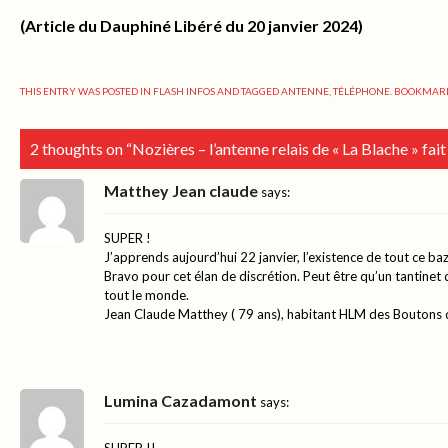
(Article du Dauphiné Libéré du 20 janvier 2024)
THIS ENTRY WAS POSTED IN
FLASH INFOS
AND TAGGED
ANTENNE
,
TÉLÉPHONE
. BOOKMAR
2 thoughts on “
Nozières – l’antenne relais de « La Blache » fai
Matthey Jean claude
says:
SUPER !
J’apprends aujourd’hui 22 janvier, l’existence de tout ce baz
Bravo pour cet élan de discrétion. Peut être qu’un tantinet 
tout le monde.
Jean Claude Matthey ( 79 ans), habitant HLM des Boutons d
Lumina Cazadamont
says:
SUPER !!