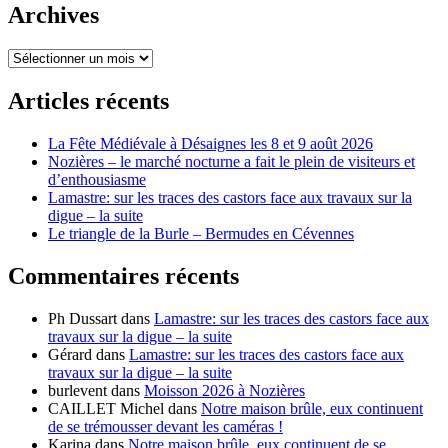
Archives
Archives
Articles récents
La Fête Médiévale à Désaignes les 8 et 9 août 2026
Nozières – le marché nocturne a fait le plein de visiteurs et
d’enthousiasme
Lamastre: sur les traces des castors face aux travaux sur la
digue – la suite
Le triangle de la Burle – Bermudes en Cévennes
Commentaires récents
Ph Dussart
dans
Lamastre: sur les traces des castors face aux
travaux sur la digue – la suite
Gérard
dans
Lamastre: sur les traces des castors face aux
travaux sur la digue – la suite
burlevent
dans
Moisson 2026 à Nozières
CAILLET Michel
dans
Notre maison brûle, eux continuent
de se trémousser devant les caméras !
Karina
dans
Notre maison brûle, eux continuent de se