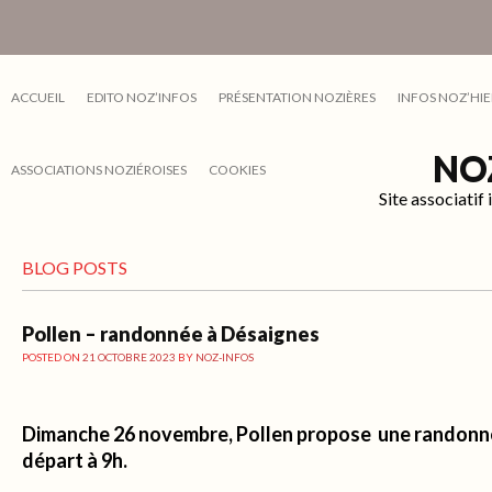
ACCUEIL
EDITO NOZ’INFOS
PRÉSENTATION NOZIÈRES
INFOS NOZ’HIE
NO
ASSOCIATIONS NOZIÉROISES
COOKIES
Site associati
BLOG POSTS
Pollen – randonnée à Désaignes
POSTED ON
21 OCTOBRE 2023
BY
NOZ-INFOS
Dimanche 26 novembre, Pollen propose une randonn
départ à 9h.