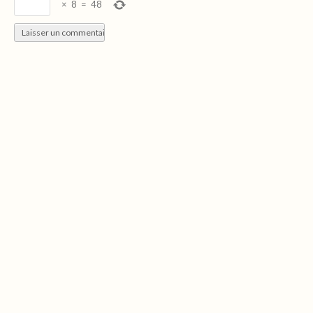
×
8
=
48