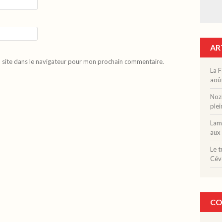
AR
 site dans le navigateur pour mon prochain commentaire.
La F
aoû
Nozi
plei
Lama
aux 
Le t
Cév
CO