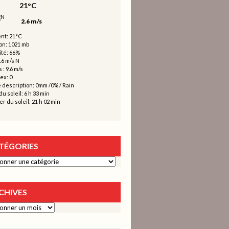
21°C
2.6 m/s
nt: 21°C
on: 1021 mb
té: 66%
.6 m/s N
 : 9.6 m/s
ex: 0
 description:
0mm
/
0%
/
Rain
u soleil: 6 h 33 min
r du soleil: 21 h 02 min
TÉGORIES
ies
CHIVES
s