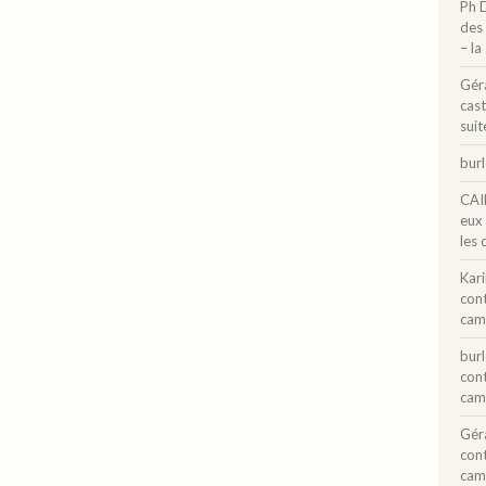
Ph 
des 
– la
Gér
cast
suit
bur
CAI
eux
les 
Kar
con
cam
bur
con
cam
Gér
con
cam