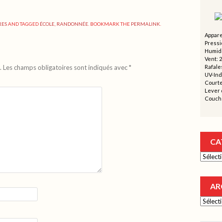
RES
AND TAGGED
ÉCOLE
,
RANDONNÉE
. BOOKMARK THE
PERMALINK
.
Appare
Pressi
Humidi
Vent: 2
.
Les champs obligatoires sont indiqués avec
*
Rafales
UV-Ind
Courte
Lever d
Couche
CA
Catégor
AR
Archive