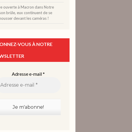
tre ouverte à Macron
dans
Notre
on brûle, eux continuent de se
mousser devant les caméras !
ONNEZ-VOUS À NOTRE
WSLETTER
Adresse e-mail
*