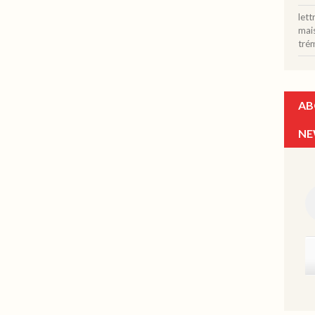
let
mais
tré
AB
NE