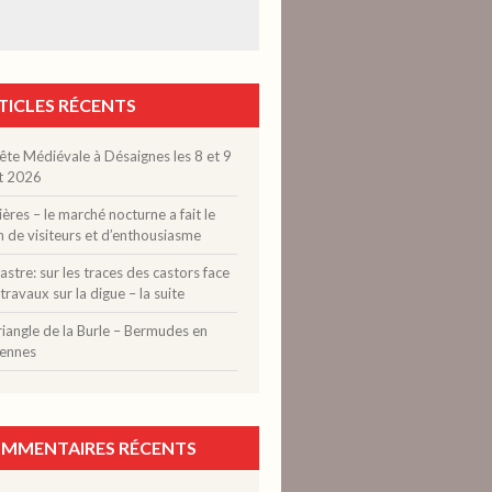
TICLES RÉCENTS
ête Médiévale à Désaignes les 8 et 9
t 2026
ères – le marché nocturne a fait le
n de visiteurs et d’enthousiasme
stre: sur les traces des castors face
travaux sur la digue – la suite
riangle de la Burle – Bermudes en
ennes
MMENTAIRES RÉCENTS