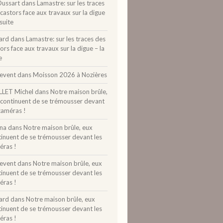
Dussart
dans
Lamastre: sur les traces
castors face aux travaux sur la digue
 suite
ard
dans
Lamastre: sur les traces des
ors face aux travaux sur la digue – la
e
levent
dans
Moisson 2026 à Nozières
LLET Michel
dans
Notre maison brûle,
 continuent de se trémousser devant
caméras !
ina
dans
Notre maison brûle, eux
tinuent de se trémousser devant les
éras !
levent
dans
Notre maison brûle, eux
tinuent de se trémousser devant les
éras !
ard
dans
Notre maison brûle, eux
tinuent de se trémousser devant les
éras !