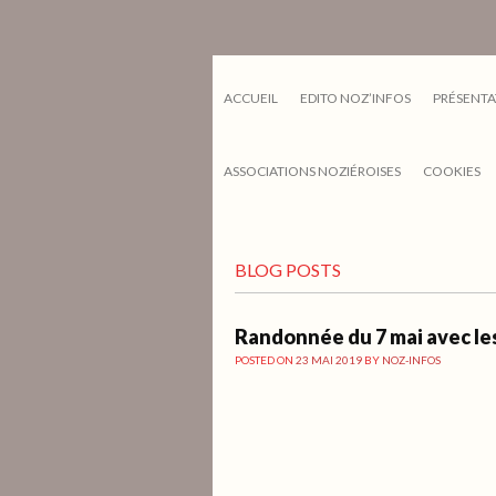
ACCUEIL
EDITO NOZ’INFOS
PRÉSENTA
ASSOCIATIONS NOZIÉROISES
COOKIES
BLOG POSTS
Randonnée du 7 mai avec les
POSTED ON
23 MAI 2019
BY
NOZ-INFOS