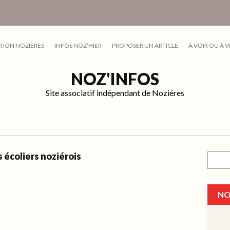
TION NOZIÈRES
INFOS NOZ’HIER
PROPOSER UN ARTICLE
À VOIR OU À V
NOZ'INFOS
Site associatif indépendant de Noziéres
 écoliers noziérois
Recher
NO