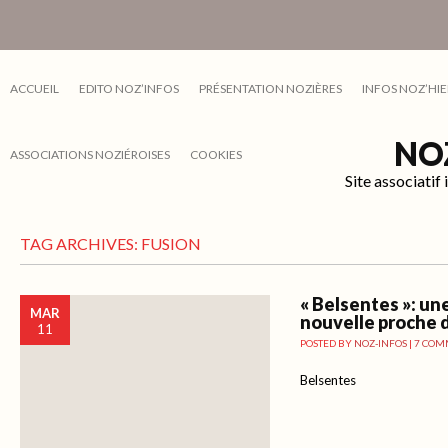
ACCUEIL
EDITO NOZ’INFOS
PRÉSENTATION NOZIÈRES
INFOS NOZ’HIE
NO
ASSOCIATIONS NOZIÉROISES
COOKIES
Site associati
TAG ARCHIVES:
FUSION
« Belsentes »: u
MAR
nouvelle proche 
11
POSTED BY
NOZ-INFOS
|
7 COM
Belsentes