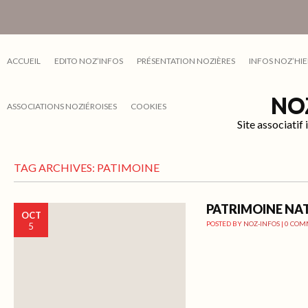
ACCUEIL
EDITO NOZ’INFOS
PRÉSENTATION NOZIÈRES
INFOS NOZ’HIE
NO
ASSOCIATIONS NOZIÉROISES
COOKIES
Site associati
TAG ARCHIVES:
PATIMOINE
PATRIMOINE NA
OCT
POSTED BY
NOZ-INFOS
|
0 COM
5