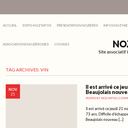
ACCUEIL
EDITO NOZ’INFOS
PRÉSENTATION NOZIÈRES
INFOS NOZ’HIE
NO
ASSOCIATIONS NOZIÉROISES
COOKIES
Site associati
TAG ARCHIVES:
VIN
Il est arrivé ce j
NOV
Beaujolais nouv
21
POSTED BY
NOZ-INFOS
|
2 COM
Il est arrivé ce jeudi 21
73 ans. Difficile d’écha
Beaujolais nouveau […]