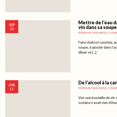
Mettre de l’eau d
SEP
vin dans sa soupe
30
POSTED BY
NOZ-INFOS
|
1 COM
Faire chabrot consiste, q
soupe, à ajouter dans l’a
diluer ce […]
De l’alcool à la ca
JUIL
POSTED BY
NOZ-INFOS
|
1 COM
15
Voir une bouteille de vin 
scolaire n’avait rien d’éto