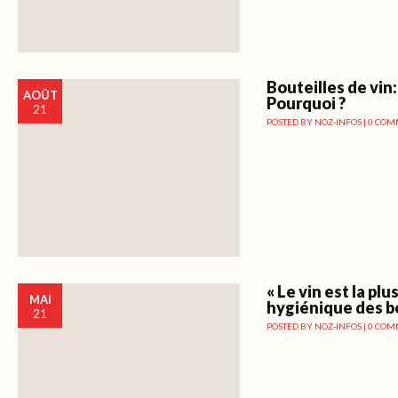
Bouteilles de vin:
AOÛT
Pourquoi ?
21
POSTED BY
NOZ-INFOS
|
0 COM
« Le vin est la plu
MAI
hygiénique des b
21
POSTED BY
NOZ-INFOS
|
0 COM