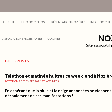
ACCUEIL
EDITO NOZ’INFOS
PRÉSENTATION NOZIÈRES
INFOS NOZ’HIE
NO
ASSOCIATIONS NOZIÉROISES
COOKIES
Site associati
BLOG POSTS
Téléthon et matinée huitres ce week-end à Nozièr
POSTED ON
2 DÉCEMBRE 2022
BY
NOZ-INFOS
En espérant que la pluie et la neige annoncées ne viennent
déroulement de ces manifestations !