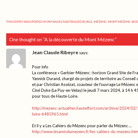
THIS ENTRY WAS POSTED IN
PAYSAGES
AND TAGGED
BURLE
,
MÉZENC
,
MONT MÉZENC
. B
One thought on “
A la découverte du Mont Mézenc
”
Jean Claude Ribeyre
says:
Pour info
La conférence « Gerbier-Mézenc : horizon Grand Site de Fr
Yannick Durand, chargé de projets de territoire au Conseil
et par Christian Assézat, coauteur de l’ouvrage Le Mézenc ex
Ciné Dyke (Le Puy-en-Velay) le jeudi 7 mars 2024, à 14 h 45
pour tous de Haute-Loire.
http://mezenc-actualites.hautetfort.com/archive/2024/02
loire-6485965.html
Et il y a Les Cahiers du Mézenc pour parler du Mézenc …
http://www.lesamisdumezenc.fr/les-cahiers-du-mezenc.htm