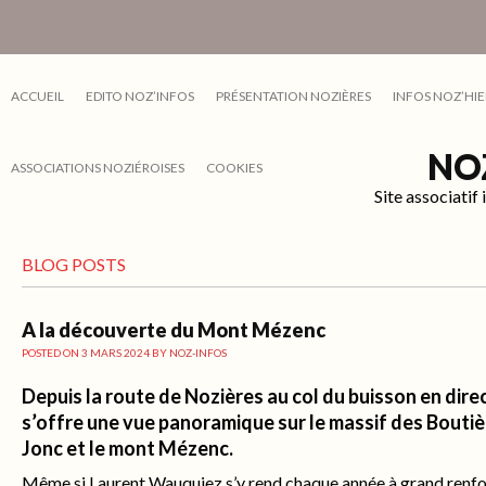
ACCUEIL
EDITO NOZ’INFOS
PRÉSENTATION NOZIÈRES
INFOS NOZ’HIE
NO
ASSOCIATIONS NOZIÉROISES
COOKIES
Site associati
BLOG POSTS
A la découverte du Mont Mézenc
POSTED ON
3 MARS 2024
BY
NOZ-INFOS
Depuis la route de Nozières au col du buisson en dire
s’offre une vue panoramique sur le massif des Boutièr
Jonc et le mont Mézenc.
Même si Laurent Wauquiez s’y rend chaque année à grand renfo