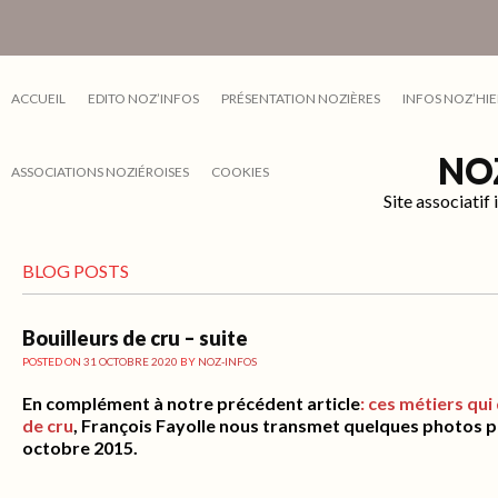
ACCUEIL
EDITO NOZ’INFOS
PRÉSENTATION NOZIÈRES
INFOS NOZ’HIE
NO
ASSOCIATIONS NOZIÉROISES
COOKIES
Site associati
BLOG POSTS
Bouilleurs de cru – suite
POSTED ON
31 OCTOBRE 2020
BY
NOZ-INFOS
En complément à notre précédent article
: ces métiers qui
de cru
, François Fayolle nous transmet quelques photos p
octobre 2015.