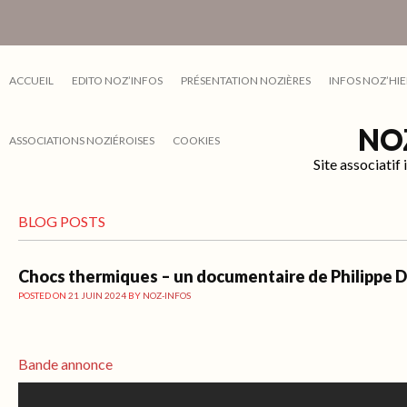
ACCUEIL
EDITO NOZ’INFOS
PRÉSENTATION NOZIÈRES
INFOS NOZ’HIE
NO
ASSOCIATIONS NOZIÉROISES
COOKIES
Site associati
BLOG POSTS
Chocs thermiques – un documentaire de Philippe 
POSTED ON
21 JUIN 2024
BY
NOZ-INFOS
Bande annonce