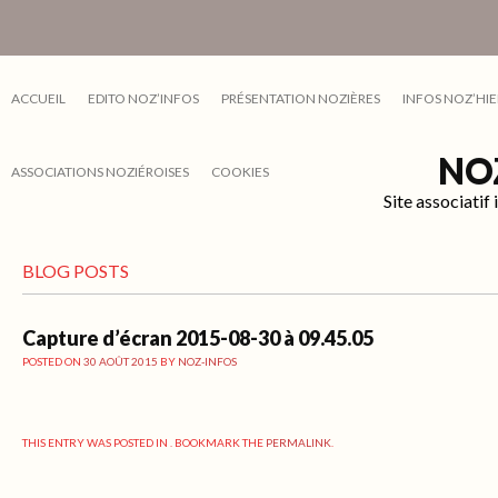
ACCUEIL
EDITO NOZ’INFOS
PRÉSENTATION NOZIÈRES
INFOS NOZ’HIE
NO
ASSOCIATIONS NOZIÉROISES
COOKIES
Site associati
BLOG POSTS
Capture d’écran 2015-08-30 à 09.45.05
POSTED ON
30 AOÛT 2015
BY
NOZ-INFOS
THIS ENTRY WAS POSTED IN . BOOKMARK THE
PERMALINK
.