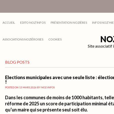
ACCUEIL
EDITO NOZ’INFOS
PRÉSENTATION NOZIÈRES
INFOS NOZ’HIE
NO
ASSOCIATIONS NOZIÉROISES
COOKIES
Site associati
BLOG POSTS
Elections municipales avec une seule liste : électio
!
POSTED ON
13 MARS 2026
BY
NOZ-INFOS
Dans les communes de moins de 1000 habitants, telle
réforme de 2025 un score de participation minimal ét
qu’un maire qui se présente seul soit élu.