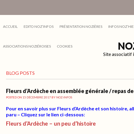
ACCUEIL
EDITO NOZ’INFOS
PRÉSENTATION NOZIÈRES
INFOS NOZ’HIE
NO
ASSOCIATIONS NOZIÉROISES
COOKIES
Site associati
BLOG POSTS
Fleurs d’Ardèche en assemblée générale / repas de
POSTED ON
15 DÉCEMBRE 2017
BY
NOZ-INFOS
Pour en savoir plus sur Fleurs d’Ardèche et son histoire, all
paru – Cliquez sur le lien ci-dessous:
Fleurs d’Ardèche – un peu d’histoire