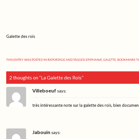
Galette des rois
THIS ENTRY WAS POSTED IN
REPORTAGE
AND TAGGED
EPIPHANIE
,
GALETTE
. BOOKMARK T
2 thoughts on “
La Galette des Rois
”
Villeboeuf
says:
très intéressante note sur la galette des rois, bien documen
Jabouin
says: