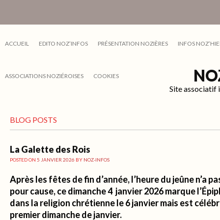
ACCUEIL
EDITO NOZ’INFOS
PRÉSENTATION NOZIÈRES
INFOS NOZ’HIE
NO
ASSOCIATIONS NOZIÉROISES
COOKIES
Site associati
BLOG POSTS
La Galette des Rois
POSTED ON
5 JANVIER 2026
BY
NOZ-INFOS
Après les fêtes de fin d’année, l’heure du jeûne n’a p
pour cause, ce dimanche 4 janvier 2026 marque l’Épiph
dans la religion chrétienne le 6 janvier mais est célé
premier dimanche de janvier.