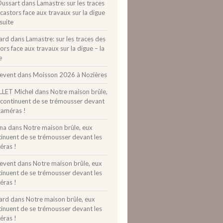
Dussart
dans
Lamastre: sur les traces
castors face aux travaux sur la digue
 suite
ard
dans
Lamastre: sur les traces des
ors face aux travaux sur la digue – la
e
levent
dans
Moisson 2026 à Nozières
LLET Michel
dans
Notre maison brûle,
 continuent de se trémousser devant
caméras !
ina
dans
Notre maison brûle, eux
tinuent de se trémousser devant les
éras !
levent
dans
Notre maison brûle, eux
tinuent de se trémousser devant les
éras !
ard
dans
Notre maison brûle, eux
tinuent de se trémousser devant les
éras !