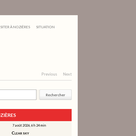
ISITER À NOZIÈRES
SITUATION
Previous
Next
cher
Rechercher
ZIÈRES
7 août 2026, 6 h 24 min
Clear sky