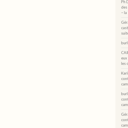
Ph 
des 
– la
Gér
cast
suit
bur
CAI
eux
les 
Kar
con
cam
bur
con
cam
Gér
con
cam