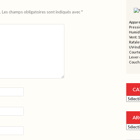
.
Les champs obligatoires sont indiqués avec
*
Appare
Pressi
Humidi
Vent: 
Rafales
UV-Ind
Courte
Lever d
Couche
CA
Catégor
AR
Archive