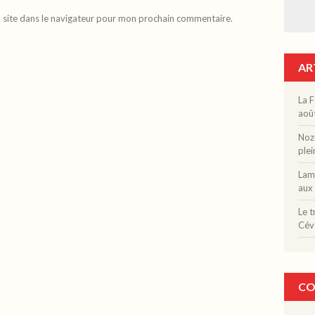
 site dans le navigateur pour mon prochain commentaire.
AR
La F
aoû
Nozi
plei
Lama
aux 
Le t
Cév
CO