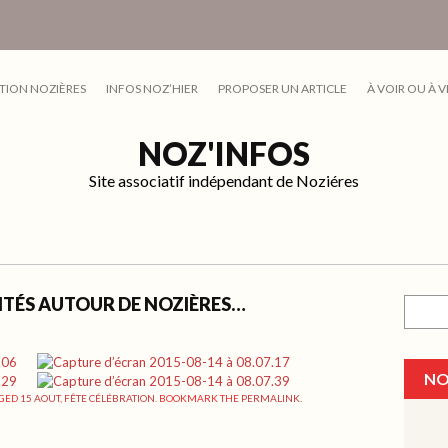
TION NOZIÈRES
INFOS NOZ’HIER
PROPOSER UN ARTICLE
À VOIR OU À V
NOZ'INFOS
Site associatif indépendant de Noziéres
IVITÉS AUTOUR DE NOZIÈRES…
Recher
NO
GGED
15 AOUT
,
FÊTE CÉLÉBRATION
. BOOKMARK THE
PERMALINK
.