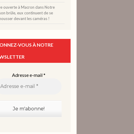
tre ouverte à Macron
dans
Notre
on brûle, eux continuent de se
mousser devant les caméras !
ONNEZ-VOUS À NOTRE
WSLETTER
Adresse e-mail
*