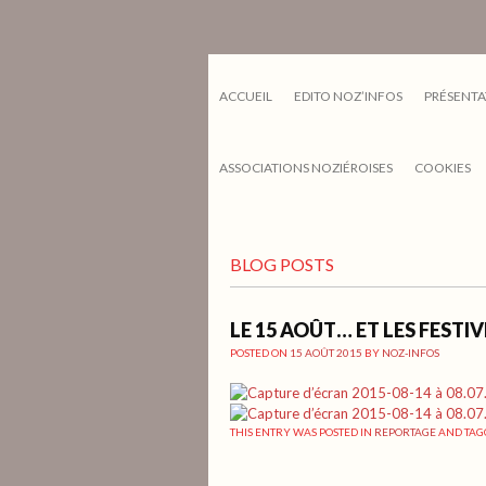
ACCUEIL
EDITO NOZ’INFOS
PRÉSENTA
ASSOCIATIONS NOZIÉROISES
COOKIES
BLOG POSTS
LE 15 AOÛT… ET LES FEST
POSTED ON
15 AOÛT 2015
BY
NOZ-INFOS
THIS ENTRY WAS POSTED IN
REPORTAGE
AND TA