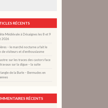
TICLES RÉCENTS
ête Médiévale à Désaignes les 8 et 9
t 2026
ères – le marché nocturne a fait le
n de visiteurs et d’enthousiasme
stre: sur les traces des castors face
travaux sur la digue – la suite
riangle de la Burle – Bermudes en
ennes
MMENTAIRES RÉCENTS