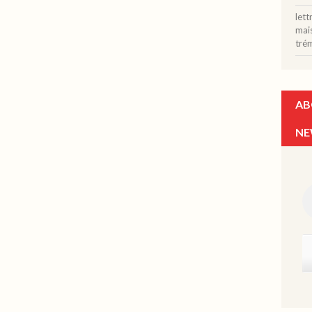
let
mais
tré
AB
NE