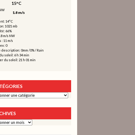
15°C
1.8 m/s
nt: 14°C
on: 1021 mb
té: 66%
1.8 m/s NW
 : 11 m/s
ex: 0
 description:
0mm
/
0%
/
Rain
u soleil: 6 h 34 min
r du soleil: 21 h 01 min
TÉGORIES
ies
CHIVES
s