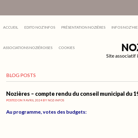
ACCUEIL
EDITO NOZ’INFOS
PRÉSENTATION NOZIÈRES
INFOS NOZ’HIE
NO
ASSOCIATIONS NOZIÉROISES
COOKIES
Site associati
BLOG POSTS
Nozières – compte rendu du conseil municipal du 1
POSTED ON
9 AVRIL 2024
BY
NOZ-INFOS
Au programme, votes des budgets: