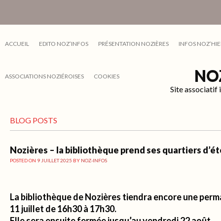
ACCUEIL
EDITO NOZ’INFOS
PRÉSENTATION NOZIÈRES
INFOS NOZ’HIE
NO
ASSOCIATIONS NOZIÉROISES
COOKIES
Site associati
BLOG POSTS
Nozières – la bibliothèque prend ses quartiers d’ét
POSTED ON
9 JUILLET 2025
BY
NOZ-INFOS
La bibliothèque de Nozières tiendra encore une per
11 juillet de 16h30 à 17h30.
Elle sera ensuite fermée jusqu’au vendredi 22 août.