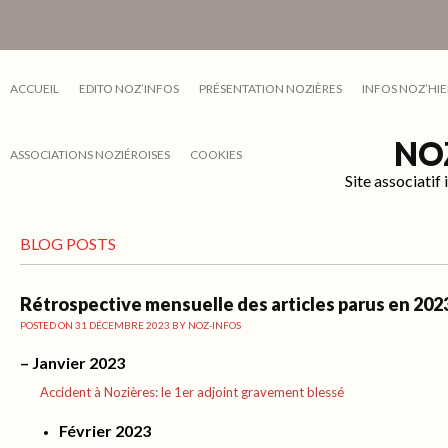
ACCUEIL
EDITO NOZ’INFOS
PRÉSENTATION NOZIÈRES
INFOS NOZ’HIE
NO
ASSOCIATIONS NOZIÉROISES
COOKIES
Site associati
BLOG POSTS
Rétrospective mensuelle des articles parus en 202
POSTED ON
31 DÉCEMBRE 2023
BY
NOZ-INFOS
– Janvier 2023
Accident à Nozières: le 1er adjoint gravement blessé
Février 2023