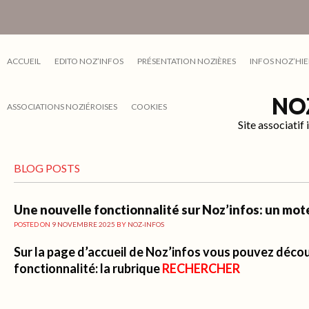
ACCUEIL
EDITO NOZ’INFOS
PRÉSENTATION NOZIÈRES
INFOS NOZ’HIE
NO
ASSOCIATIONS NOZIÉROISES
COOKIES
Site associati
BLOG POSTS
Une nouvelle fonctionnalité sur Noz’infos: un mot
POSTED ON
9 NOVEMBRE 2025
BY
NOZ-INFOS
Sur la page d’accueil de Noz’infos vous pouvez décou
fonctionnalité: la rubrique
RECHERCHER