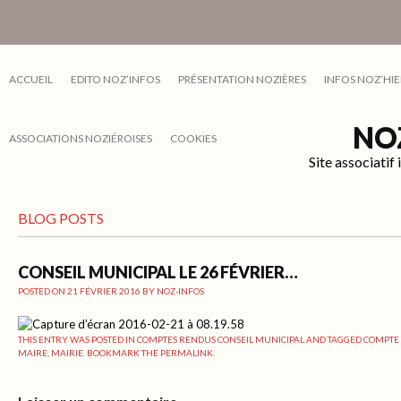
ACCUEIL
EDITO NOZ’INFOS
PRÉSENTATION NOZIÈRES
INFOS NOZ’HIE
NO
ASSOCIATIONS NOZIÉROISES
COOKIES
Site associati
BLOG POSTS
CONSEIL MUNICIPAL LE 26 FÉVRIER…
POSTED ON
21 FÉVRIER 2016
BY
NOZ-INFOS
THIS ENTRY WAS POSTED IN
COMPTES RENDUS CONSEIL MUNICIPAL
AND TAGGED
COMPTE
MAIRE
,
MAIRIE
. BOOKMARK THE
PERMALINK
.